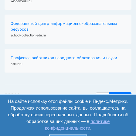
window.edu.ru
Федеральный центр информационно-образовательных
ресурсов
school-collection.edu.ru
Профсоюз работников народного образования и науки
eseur.ru
ООО "Центр
Найти
На сайте используются файлы cookie и Яндекс.Метрики.
образования и
вход
консалтинга"
Продолжая использование сайта, вы соглашаетесь на
Версия
Волгоград 2008-
обработку своих персональных данных. Подробности об
регистрация
сайта для
2026
обработке ваших данных — в
политике
слабовидящих
конфиденциальности
.
Сайт создан на
конструкторе