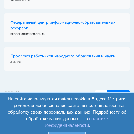
Федеральный центр информационно-образовательных
ресурсов
school-collection.edu.ru
Профсоюз работников народного образования и науки
eseur.ru
ООО "Центр
Найти
образования и
На сайте используются файлы cookie и Яндекс.Метрики.
вход
консалтинга"
Продолжая использование сайта, вы соглашаетесь на
Версия
Волгоград 2008-
обработку своих персональных данных. Подробности об
регистрация
сайта для
2026
обработке ваших данных — в
политике
слабовидящих
конфиденциальности
.
Сайт создан на
конструкторе