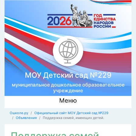
МОУ Детский сад №229
муниципальное дошкольное образовательное
учреждение
Меню
Ошколе.ру
Официальный сайт МОУ Детский сад №229
Объявления
Поддержка семей, имеющих детей.
Поддержка семей,