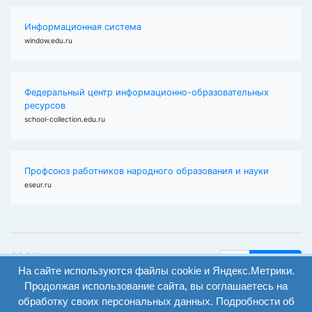
Информационная система
window.edu.ru
Федеральный центр информационно-образовательных
ресурсов
school-collection.edu.ru
Профсоюз работников народного образования и науки
eseur.ru
ООО "Центр
Найти
образования и
На сайте используются файлы cookie и Яндекс.Метрики.
вход
консалтинга"
Продолжая использование сайта, вы соглашаетесь на
Версия
Волгоград 2008-
обработку своих персональных данных. Подробности об
регистрация
сайта для
2026