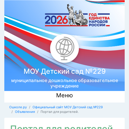
МОУ Детский сад №229
муниципальное дошкольное образовательное
учреждение
Меню
Ошколе.ру
Официальный сайт МОУ Детский сад №229
Объявления
Портал для родителей.
Портал для родителей.